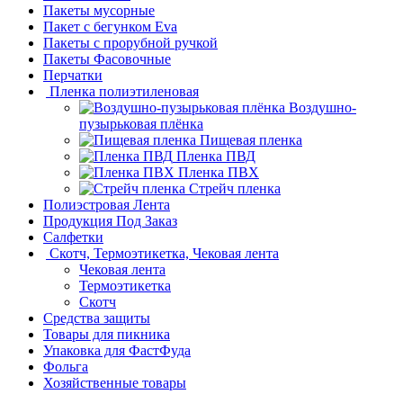
Пакеты мусорные
Пакет с бегунком Eva
Пакеты с прорубной ручкой
Пакеты Фасовочные
Перчатки
Пленка полиэтиленовая
Воздушно-
пузырьковая плёнка
Пищевая пленка
Пленка ПВД
Пленка ПВХ
Стрейч пленка
Полиэстровая Лента
Продукция Под Заказ
Салфетки
Скотч, Термоэтикетка, Чековая лента
Чековая лента
Термоэтикетка
Скотч
Средства защиты
Товары для пикника
Упаковка для ФастФуда
Фольга
Хозяйственные товары