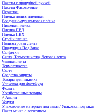
Пакеты с прорубной ручкой
Пакеты Фасовочные
Перчатки
Пленка полиэтиленовая
Воздушно-пузырьковая плёнка
Пищевая пленка
Пленка ПВД
Пленка ПВХ
Стрейч пленка
Полиэстровая Лента
Продукция Под Заказ
Салфетки
Скотч, Термоэтикетка, Чековая лента
Чековая лента
Термоэтикетка
Скотч
Средства защиты
Товары для пикника
Упаковка для ФастФуда
Фольга
Хозяйственные товары
Акции
Услуги
Упаковочные материал под заказ / Упаковка под заказ
Пакет майка с логотипом