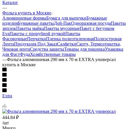
Каталог
—
Фольга купить в Москве
Алюминиевые формы
Бумага для выпечки
Бумажные
изделия
Бумажные пакеты
Дой-Пак
Одноразовая посуда
Пакеты
зиплок
Пакеты майка
Пакеты мусорные
Пакет с бегунком
Eva
Пакеты с прорубной ручкой
Пакеты
Фасовочные
Перчатки
Пленка полиэтиленовая
Полиэстровая
Лента
Продукция Под Заказ
Салфетки
Скотч, Термоэтикетка,
Чековая лента
Средства защиты
Товары для пикника
Упаковка
для ФастФуда
Хозяйственные товары
—
Фольга алюминиевая 290 мм х 70 м EXTRA универсал
купить в Москве
Extra
444.84
₽
/шт
Много