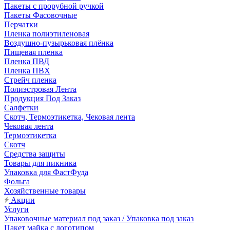
Пакеты с прорубной ручкой
Пакеты Фасовочные
Перчатки
Пленка полиэтиленовая
Воздушно-пузырьковая плёнка
Пищевая пленка
Пленка ПВД
Пленка ПВХ
Стрейч пленка
Полиэстровая Лента
Продукция Под Заказ
Салфетки
Скотч, Термоэтикетка, Чековая лента
Чековая лента
Термоэтикетка
Скотч
Средства защиты
Товары для пикника
Упаковка для ФастФуда
Фольга
Хозяйственные товары
Акции
Услуги
Упаковочные материал под заказ / Упаковка под заказ
Пакет майка с логотипом