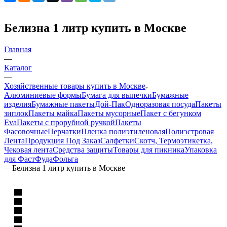
Белизна 1 литр купить в Москве
Главная
—
Каталог
—
Хозяйственные товары купить в Москве
Алюминиевые формы
Бумага для выпечки
Бумажные
изделия
Бумажные пакеты
Дой-Пак
Одноразовая посуда
Пакеты
зиплок
Пакеты майка
Пакеты мусорные
Пакет с бегунком
Eva
Пакеты с прорубной ручкой
Пакеты
Фасовочные
Перчатки
Пленка полиэтиленовая
Полиэстровая
Лента
Продукция Под Заказ
Салфетки
Скотч, Термоэтикетка,
Чековая лента
Средства защиты
Товары для пикника
Упаковка
для ФастФуда
Фольга
—
Белизна 1 литр купить в Москве