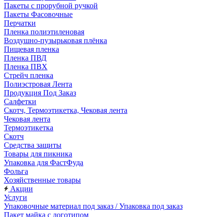
Пакеты с прорубной ручкой
Пакеты Фасовочные
Перчатки
Пленка полиэтиленовая
Воздушно-пузырьковая плёнка
Пищевая пленка
Пленка ПВД
Пленка ПВХ
Стрейч пленка
Полиэстровая Лента
Продукция Под Заказ
Салфетки
Скотч, Термоэтикетка, Чековая лента
Чековая лента
Термоэтикетка
Скотч
Средства защиты
Товары для пикника
Упаковка для ФастФуда
Фольга
Хозяйственные товары
Акции
Услуги
Упаковочные материал под заказ / Упаковка под заказ
Пакет майка с логотипом