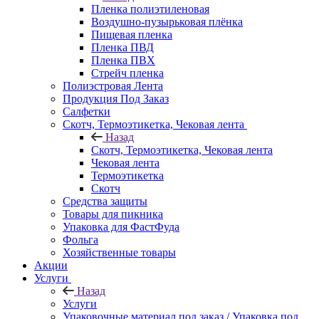
Пленка полиэтиленовая
Воздушно-пузырьковая плёнка
Пищевая пленка
Пленка ПВД
Пленка ПВХ
Стрейч пленка
Полиэстровая Лента
Продукция Под Заказ
Салфетки
Скотч, Термоэтикетка, Чековая лента
Назад
Скотч, Термоэтикетка, Чековая лента
Чековая лента
Термоэтикетка
Скотч
Средства защиты
Товары для пикника
Упаковка для ФастФуда
Фольга
Хозяйственные товары
Акции
Услуги
Назад
Услуги
Упаковочные материал под заказ / Упаковка под