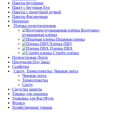
Пакеты мусорные
Пакет с бегунком Eva
Пакеты с прорубной ручкой
Пакеты Фасовочные
Перчатки
Пленка полиэтиленовая
Воздушно-
пузырьковая плёнка
Пищевая пленка
Пленка ПВД
Пленка ПВХ
Стрейч пленка
Полиэстровая Лента
Продукция Под Заказ
Салфетки
Скотч, Термоэтикетка, Чековая лента
Чековая лента
Термоэтикетка
Скотч
Средства защиты
Товары для пикника
Упаковка для ФастФуда
Фольга
Хозяйственные товары