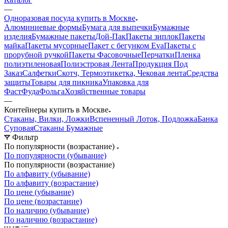
—
Одноразовая посуда купить в Москве
Алюминиевые формы
Бумага для выпечки
Бумажные
изделия
Бумажные пакеты
Дой-Пак
Пакеты зиплок
Пакеты
майка
Пакеты мусорные
Пакет с бегунком Eva
Пакеты с
прорубной ручкой
Пакеты Фасовочные
Перчатки
Пленка
полиэтиленовая
Полиэстровая Лента
Продукция Под
Заказ
Салфетки
Скотч, Термоэтикетка, Чековая лента
Средства
защиты
Товары для пикника
Упаковка для
ФастФуда
Фольга
Хозяйственные товары
—
Контейнеры купить в Москве
Стаканы, Вилки, Ложки
Вспененный Лоток, Подложка
Банка
Суповая
Стаканы Бумажные
Фильтр
По популярности (возрастание)
По популярности (убывание)
По популярности (возрастание)
По алфавиту (убывание)
По алфавиту (возрастание)
По цене (убывание)
По цене (возрастание)
По наличию (убывание)
По наличию (возрастание)