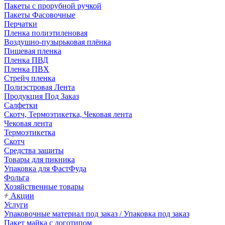
Пакеты с прорубной ручкой
Пакеты Фасовочные
Перчатки
Пленка полиэтиленовая
Воздушно-пузырьковая плёнка
Пищевая пленка
Пленка ПВД
Пленка ПВХ
Стрейч пленка
Полиэстровая Лента
Продукция Под Заказ
Салфетки
Скотч, Термоэтикетка, Чековая лента
Чековая лента
Термоэтикетка
Скотч
Средства защиты
Товары для пикника
Упаковка для ФастФуда
Фольга
Хозяйственные товары
Акции
Услуги
Упаковочные материал под заказ / Упаковка под заказ
Пакет майка с логотипом