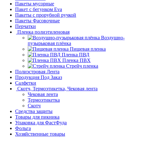
Пакеты мусорные
Пакет с бегунком Eva
Пакеты с прорубной ручкой
Пакеты Фасовочные
Перчатки
Пленка полиэтиленовая
Воздушно-
пузырьковая плёнка
Пищевая пленка
Пленка ПВД
Пленка ПВХ
Стрейч пленка
Полиэстровая Лента
Продукция Под Заказ
Салфетки
Скотч, Термоэтикетка, Чековая лента
Чековая лента
Термоэтикетка
Скотч
Средства защиты
Товары для пикника
Упаковка для ФастФуда
Фольга
Хозяйственные товары