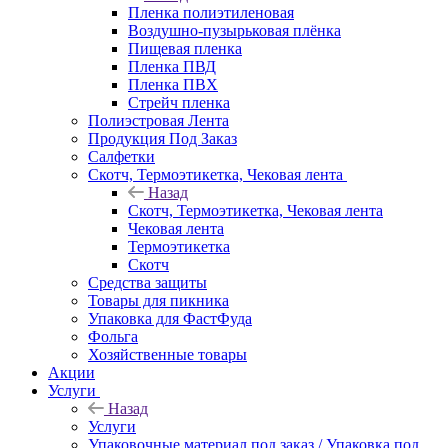
Пленка полиэтиленовая
Воздушно-пузырьковая плёнка
Пищевая пленка
Пленка ПВД
Пленка ПВХ
Стрейч пленка
Полиэстровая Лента
Продукция Под Заказ
Салфетки
Скотч, Термоэтикетка, Чековая лента
Назад
Скотч, Термоэтикетка, Чековая лента
Чековая лента
Термоэтикетка
Скотч
Средства защиты
Товары для пикника
Упаковка для ФастФуда
Фольга
Хозяйственные товары
Акции
Услуги
Назад
Услуги
Упаковочные материал под заказ / Упаковка под