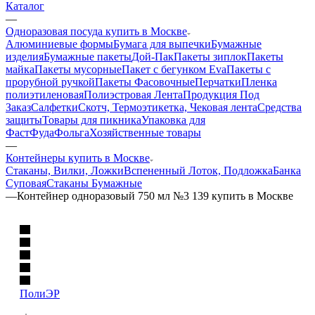
Каталог
—
Одноразовая посуда купить в Москве
Алюминиевые формы
Бумага для выпечки
Бумажные
изделия
Бумажные пакеты
Дой-Пак
Пакеты зиплок
Пакеты
майка
Пакеты мусорные
Пакет с бегунком Eva
Пакеты с
прорубной ручкой
Пакеты Фасовочные
Перчатки
Пленка
полиэтиленовая
Полиэстровая Лента
Продукция Под
Заказ
Салфетки
Скотч, Термоэтикетка, Чековая лента
Средства
защиты
Товары для пикника
Упаковка для
ФастФуда
Фольга
Хозяйственные товары
—
Контейнеры купить в Москве
Стаканы, Вилки, Ложки
Вспененный Лоток, Подложка
Банка
Суповая
Стаканы Бумажные
—
Контейнер одноразовый 750 мл №3 139 купить в Москве
ПолиЭР