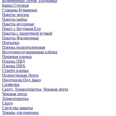
Вспененный Лоток, Подложка
Банка Суповая
Стаканы Бумажные
Пакеты зиплок
Пакеты майка
Пакеты мусорные
Пакет с бегунком Eva
Пакеты с прорубной ручкой
Пакеты Фасовочные
Перчатки
Пленка полиэтиленовая
Воздушно-пузырьковая плёнка
Пищевая пленка
Пленка ПВД
Пленка ПВХ
Стрейч пленка
Полиэстровая Лента
Продукция Под Заказ
Салфетки
Скотч, Термоэтикетка, Чековая лента
Чековая лента
Термоэтикетка
Скотч
Средства защиты
Товары для пикника