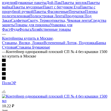
изделия
Бумажные пакеты
Дой-Пак
Пакеты зиплок
Пакеты
майка
Пакеты мусорные
Пакет с бегунком Eva
Пакеты с
прорубной ручкой
Пакеты Фасовочные
Перчатки
Пленка
полиэтиленовая
Полиэстровая Лента
Продукция Под
Заказ
Салфетки
Скотч, Термоэтикетка, Чековая лента
Средства
защиты
Товары для пикника
Упаковка для
ФастФуда
Фольга
Хозяйственные товары
—
Контейнеры купить в Москве
Стаканы, Вилки, Ложки
Вспененный Лоток, Подложка
Банка
Суповая
Стаканы Бумажные
—
Контейнер одноразовый плоский СП № 4 без крышки 1500
мл купить в Москве
ПолиЭР
10.22
₽
/шт