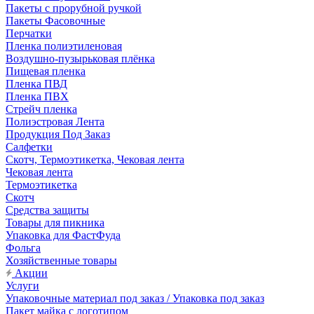
Пакеты с прорубной ручкой
Пакеты Фасовочные
Перчатки
Пленка полиэтиленовая
Воздушно-пузырьковая плёнка
Пищевая пленка
Пленка ПВД
Пленка ПВХ
Стрейч пленка
Полиэстровая Лента
Продукция Под Заказ
Салфетки
Скотч, Термоэтикетка, Чековая лента
Чековая лента
Термоэтикетка
Скотч
Средства защиты
Товары для пикника
Упаковка для ФастФуда
Фольга
Хозяйственные товары
Акции
Услуги
Упаковочные материал под заказ / Упаковка под заказ
Пакет майка с логотипом