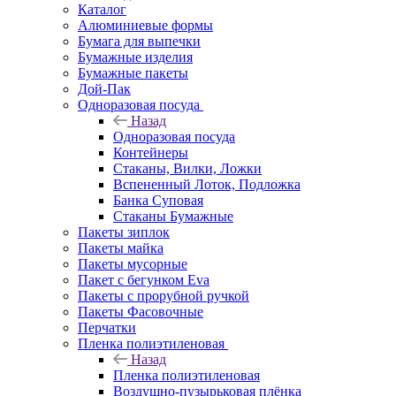
Каталог
Алюминиевые формы
Бумага для выпечки
Бумажные изделия
Бумажные пакеты
Дой-Пак
Одноразовая посуда
Назад
Одноразовая посуда
Контейнеры
Стаканы, Вилки, Ложки
Вспененный Лоток, Подложка
Банка Суповая
Стаканы Бумажные
Пакеты зиплок
Пакеты майка
Пакеты мусорные
Пакет с бегунком Eva
Пакеты с прорубной ручкой
Пакеты Фасовочные
Перчатки
Пленка полиэтиленовая
Назад
Пленка полиэтиленовая
Воздушно-пузырьковая плёнка