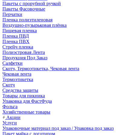
Пакеты с прорубной ручкой
Пакеты Фасовочные
Перчатки
Пленка полиэтиленовая
Воздушно-пузырьковая плёнка
Пищевая пленка
Пленка ПВД
Пленка ПВХ
Стрейч пленка
Полиэстровая Лента
Продукция Под Заказ
Салфетки
Скотч, Термоэтикетка, Чековая лента
Чековая лента
Термоэтикетка
Скотч
Средства защиты
Товары для пикника
Упаковка для ФастФуда
Фольга
Хозяйственные товары
Акции
Услуги
Упаковочные материал под заказ / Упаковка под заказ
Пакет майка с логотипом