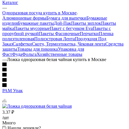
Каталог
—
Одноразовая посуда купить в Москве
Алюминиевые формы
Бумага для выпечки
Бумажные
изделия
Бумажные пакеты
Дой-Пак
Пакеты зиплок
Пакеты
майка
Пакеты мусорные
Пакет с бегунком Eva
Пакеты с
прорубной ручкой
Пакеты Фасовочные
Перчатки
Пленка
полиэтиленовая
Полиэстровая Лента
Продукция Под
Заказ
Салфетки
Скотч, Термоэтикетка, Чековая лента
Средства
защиты
Товары для пикника
Упаковка для
ФастФуда
Фольга
Хозяйственные товары
—
Ложка одноразовая белая чайная купить в Москве
РАМ Упак
3.37
₽
/шт
Много
Нашли дешевле?