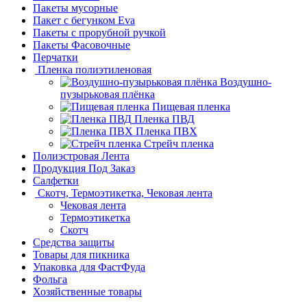
Пакеты мусорные
Пакет с бегунком Eva
Пакеты с прорубной ручкой
Пакеты Фасовочные
Перчатки
Пленка полиэтиленовая
Воздушно-
пузырьковая плёнка
Пищевая пленка
Пленка ПВД
Пленка ПВХ
Стрейч пленка
Полиэстровая Лента
Продукция Под Заказ
Салфетки
Скотч, Термоэтикетка, Чековая лента
Чековая лента
Термоэтикетка
Скотч
Средства защиты
Товары для пикника
Упаковка для ФастФуда
Фольга
Хозяйственные товары