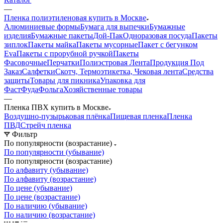
—
Пленка полиэтиленовая купить в Москве
Алюминиевые формы
Бумага для выпечки
Бумажные
изделия
Бумажные пакеты
Дой-Пак
Одноразовая посуда
Пакеты
зиплок
Пакеты майка
Пакеты мусорные
Пакет с бегунком
Eva
Пакеты с прорубной ручкой
Пакеты
Фасовочные
Перчатки
Полиэстровая Лента
Продукция Под
Заказ
Салфетки
Скотч, Термоэтикетка, Чековая лента
Средства
защиты
Товары для пикника
Упаковка для
ФастФуда
Фольга
Хозяйственные товары
—
Пленка ПВХ купить в Москве
Воздушно-пузырьковая плёнка
Пищевая пленка
Пленка
ПВД
Стрейч пленка
Фильтр
По популярности (возрастание)
По популярности (убывание)
По популярности (возрастание)
По алфавиту (убывание)
По алфавиту (возрастание)
По цене (убывание)
По цене (возрастание)
По наличию (убывание)
По наличию (возрастание)