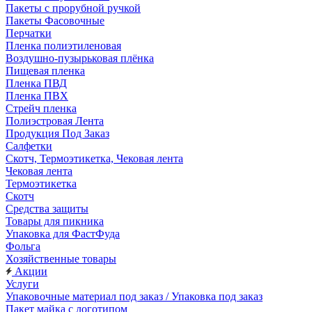
Пакеты с прорубной ручкой
Пакеты Фасовочные
Перчатки
Пленка полиэтиленовая
Воздушно-пузырьковая плёнка
Пищевая пленка
Пленка ПВД
Пленка ПВХ
Стрейч пленка
Полиэстровая Лента
Продукция Под Заказ
Салфетки
Скотч, Термоэтикетка, Чековая лента
Чековая лента
Термоэтикетка
Скотч
Средства защиты
Товары для пикника
Упаковка для ФастФуда
Фольга
Хозяйственные товары
Акции
Услуги
Упаковочные материал под заказ / Упаковка под заказ
Пакет майка с логотипом