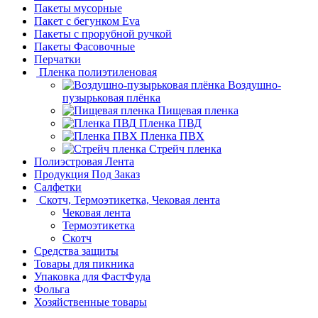
Пакеты мусорные
Пакет с бегунком Eva
Пакеты с прорубной ручкой
Пакеты Фасовочные
Перчатки
Пленка полиэтиленовая
Воздушно-
пузырьковая плёнка
Пищевая пленка
Пленка ПВД
Пленка ПВХ
Стрейч пленка
Полиэстровая Лента
Продукция Под Заказ
Салфетки
Скотч, Термоэтикетка, Чековая лента
Чековая лента
Термоэтикетка
Скотч
Средства защиты
Товары для пикника
Упаковка для ФастФуда
Фольга
Хозяйственные товары