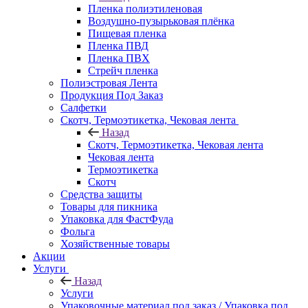
Пленка полиэтиленовая
Воздушно-пузырьковая плёнка
Пищевая пленка
Пленка ПВД
Пленка ПВХ
Стрейч пленка
Полиэстровая Лента
Продукция Под Заказ
Салфетки
Скотч, Термоэтикетка, Чековая лента
Назад
Скотч, Термоэтикетка, Чековая лента
Чековая лента
Термоэтикетка
Скотч
Средства защиты
Товары для пикника
Упаковка для ФастФуда
Фольга
Хозяйственные товары
Акции
Услуги
Назад
Услуги
Упаковочные материал под заказ / Упаковка под