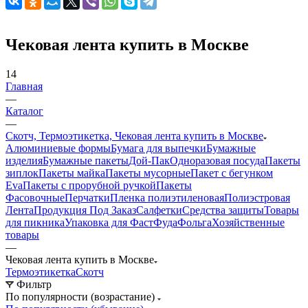
Чековая лента купить в Москве
14
Главная
—
Каталог
—
Скотч, Термоэтикетка, Чековая лента купить в Москве
Алюминиевые формы
Бумага для выпечки
Бумажные
изделия
Бумажные пакеты
Дой-Пак
Одноразовая посуда
Пакеты
зиплок
Пакеты майка
Пакеты мусорные
Пакет с бегунком
Eva
Пакеты с прорубной ручкой
Пакеты
Фасовочные
Перчатки
Пленка полиэтиленовая
Полиэстровая
Лента
Продукция Под Заказ
Салфетки
Средства защиты
Товары
для пикника
Упаковка для ФастФуда
Фольга
Хозяйственные
товары
—
Чековая лента купить в Москве
Термоэтикетка
Скотч
Фильтр
По популярности (возрастание)