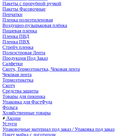
Пакеты с прорубной ручкой
Пакеты Фасовочные
Перчатки
Пленка полиэтиленовая
Воздушно-пузырьковая плёнка
Пищевая пленка
Пленка ПВД
Пленка ПВХ
Стрейч пленка
Полиэстровая Лента
Продукция Под Заказ
Салфетки
Скотч, Термоэтикетка, Чековая лента
Чековая лента
Термоэтикетка
Скотч
Средства защиты
Товары для пикника
Упаковка для ФастФуда
Фольга
Хозяйственные товары
Акции
Услуги
Упаковочные материал под заказ / Упаковка под заказ
Пакет майка с логотипом