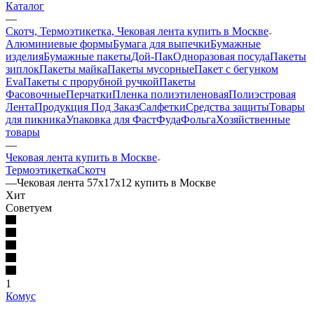
Каталог
—
Скотч, Термоэтикетка, Чековая лента купить в Москве
Алюминиевые формы
Бумага для выпечки
Бумажные
изделия
Бумажные пакеты
Дой-Пак
Одноразовая посуда
Пакеты
зиплок
Пакеты майка
Пакеты мусорные
Пакет с бегунком
Eva
Пакеты с прорубной ручкой
Пакеты
Фасовочные
Перчатки
Пленка полиэтиленовая
Полиэстровая
Лента
Продукция Под Заказ
Салфетки
Средства защиты
Товары
для пикника
Упаковка для ФастФуда
Фольга
Хозяйственные
товары
—
Чековая лента купить в Москве
Термоэтикетка
Скотч
—
Чековая лента 57х17х12 купить в Москве
Хит
Советуем
1
Комус