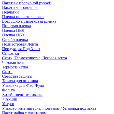
Пакеты с прорубной ручкой
Пакеты Фасовочные
Перчатки
Пленка полиэтиленовая
Воздушно-пузырьковая плёнка
Пищевая пленка
Пленка ПВД
Пленка ПВХ
Стрейч пленка
Полиэстровая Лента
Продукция Под Заказ
Салфетки
Скотч, Термоэтикетка, Чековая лента
Чековая лента
Термоэтикетка
Скотч
Средства защиты
Товары для пикника
Упаковка для ФастФуда
Фольга
Хозяйственные товары
Акции
Услуги
Упаковочные материал под заказ / Упаковка под заказ
Пакет майка с логотипом