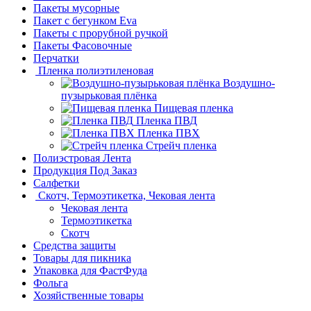
Пакеты мусорные
Пакет с бегунком Eva
Пакеты с прорубной ручкой
Пакеты Фасовочные
Перчатки
Пленка полиэтиленовая
Воздушно-
пузырьковая плёнка
Пищевая пленка
Пленка ПВД
Пленка ПВХ
Стрейч пленка
Полиэстровая Лента
Продукция Под Заказ
Салфетки
Скотч, Термоэтикетка, Чековая лента
Чековая лента
Термоэтикетка
Скотч
Средства защиты
Товары для пикника
Упаковка для ФастФуда
Фольга
Хозяйственные товары