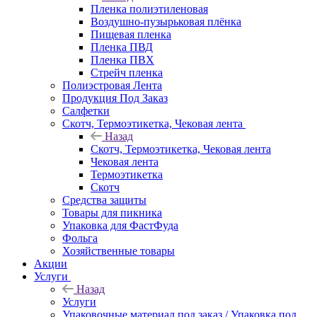
Пленка полиэтиленовая
Воздушно-пузырьковая плёнка
Пищевая пленка
Пленка ПВД
Пленка ПВХ
Стрейч пленка
Полиэстровая Лента
Продукция Под Заказ
Салфетки
Скотч, Термоэтикетка, Чековая лента
Назад
Скотч, Термоэтикетка, Чековая лента
Чековая лента
Термоэтикетка
Скотч
Средства защиты
Товары для пикника
Упаковка для ФастФуда
Фольга
Хозяйственные товары
Акции
Услуги
Назад
Услуги
Упаковочные материал под заказ / Упаковка под