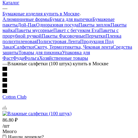
Каталог
—
Бумажные изделия купить в Москве
Алюминиевые формы
Бумага для выпечки
Бумажные
пакеты
Дой-Пак
Одноразовая посуда
Пакеты зиплок
Пакеты
майка
Пакеты мусорные
Пакет с бегунком Eva
Пакеты с
прорубной ручкой
Пакеты Фасовочные
Перчатки
Пленка
полиэтиленовая
Полиэстровая Лента
Продукция Под
Заказ
Салфетки
Скотч, Термоэтикетка, Чековая лента
Средства
защиты
Товары для пикника
Упаковка для
ФастФуда
Фольга
Хозяйственные товары
—
Влажные салфетки (100 штук) купить в Москве
Cotton Club
86.80
₽
/шт
Много
Нашли дешевле?