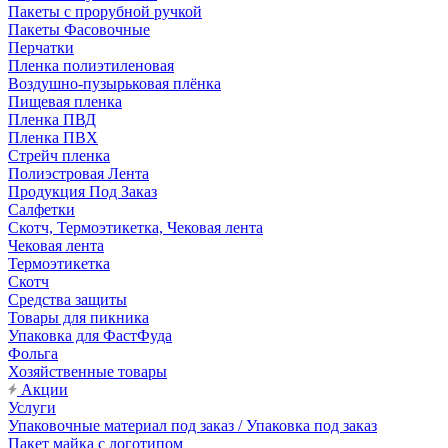
Пакеты с прорубной ручкой
Пакеты Фасовочные
Перчатки
Пленка полиэтиленовая
Воздушно-пузырьковая плёнка
Пищевая пленка
Пленка ПВД
Пленка ПВХ
Стрейч пленка
Полиэстровая Лента
Продукция Под Заказ
Салфетки
Скотч, Термоэтикетка, Чековая лента
Чековая лента
Термоэтикетка
Скотч
Средства защиты
Товары для пикника
Упаковка для ФастФуда
Фольга
Хозяйственные товары
Акции
Услуги
Упаковочные материал под заказ / Упаковка под заказ
Пакет майка с логотипом