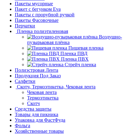
Пакеты мусорные
Пакет с бегунком Eva
Пакеты с прорубной ручкой
Пакеты Фасовочные
Перчатки
Пленка полиэтиленовая
Воздушно-
пузырьковая плёнка
Пищевая пленка
Пленка ПВД
Пленка ПВХ
Стрейч пленка
Полиэстровая Лента
Продукция Под Заказ
Салфетки
Скотч, Термоэтикетка, Чековая лента
Чековая лента
Термоэтикетка
Скотч
Средства защиты
Товары для пикника
Упаковка для ФастФуда
Фольга
Хозяйственные товары