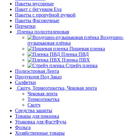
Пакеты мусорные
Пакет с бегунком Eva
Пакеты с прорубной ручкой
Пакеты Фасовочные
Перчатки
Пленка полиэтиленовая
Воздушно-
пузырьковая плёнка
Пищевая пленка
Пленка ПВД
Пленка ПВХ
Стрейч пленка
Полиэстровая Лента
Продукция Под Заказ
Салфетки
Скотч, Термоэтикетка, Чековая лента
Чековая лента
Термоэтикетка
Скотч
Средства защиты
Товары для пикника
Упаковка для ФастФуда
Фольга
Хозяйственные товары