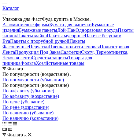
—
Каталог
—
Упаковка для ФастФуда купить в Москве
Алюминиевые формы
Бумага для выпечки
Бумажные
изделия
Бумажные пакеты
Дой-Пак
Одноразовая посуда
Пакеты
зиплок
Пакеты майка
Пакеты мусорные
Пакет с бегунком
Eva
Пакеты с прорубной ручкой
Пакеты
Фасовочные
Перчатки
Пленка полиэтиленовая
Полиэстровая
Лента
Продукция Под Заказ
Салфетки
Скотч, Термоэтикетка,
Чековая лента
Средства защиты
Товары для
пикника
Фольга
Хозяйственные товары
Фильтр
По популярности (возрастание)
По популярности (убывание)
По популярности (возрастание)
По алфавиту (убывание)
По алфавиту (возрастание)
По цене (убывание)
По цене (возрастание)
По наличию (убывание)
По наличию (возрастание)
Фильтр