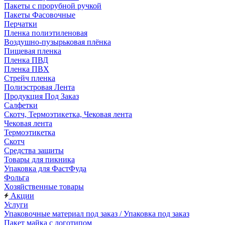
Пакеты с прорубной ручкой
Пакеты Фасовочные
Перчатки
Пленка полиэтиленовая
Воздушно-пузырьковая плёнка
Пищевая пленка
Пленка ПВД
Пленка ПВХ
Стрейч пленка
Полиэстровая Лента
Продукция Под Заказ
Салфетки
Скотч, Термоэтикетка, Чековая лента
Чековая лента
Термоэтикетка
Скотч
Средства защиты
Товары для пикника
Упаковка для ФастФуда
Фольга
Хозяйственные товары
Акции
Услуги
Упаковочные материал под заказ / Упаковка под заказ
Пакет майка с логотипом