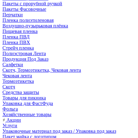
Пакеты с прорубной ручкой
Пакеты Фасовочные
Перчатки
Пленка полиэтиленовая
Воздушно-пузырьковая плёнка
Пищевая пленка
Пленка ПВД
Пленка ПВХ
Стрейч пленка
Полиэстровая Лента
Продукция Под Заказ
Салфетки
Скотч, Термоэтикетка, Чековая лента
Чековая лента
Термоэтикетка
Скотч
Средства защиты
Товары для пикника
Упаковка для ФастФуда
Фольга
Хозяйственные товары
Акции
Услуги
Упаковочные материал под заказ / Упаковка под заказ
Пакет майка с логотипом