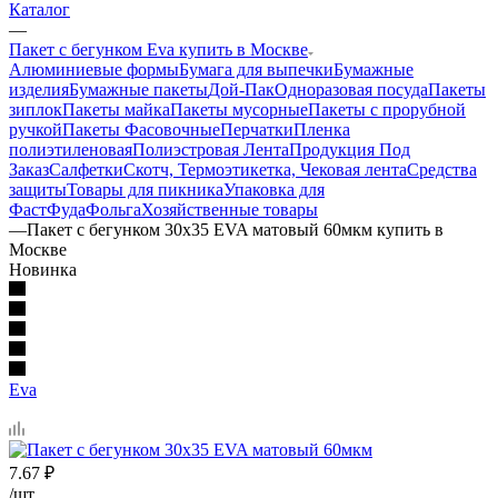
Каталог
—
Пакет с бегунком Eva купить в Москве
Алюминиевые формы
Бумага для выпечки
Бумажные
изделия
Бумажные пакеты
Дой-Пак
Одноразовая посуда
Пакеты
зиплок
Пакеты майка
Пакеты мусорные
Пакеты с прорубной
ручкой
Пакеты Фасовочные
Перчатки
Пленка
полиэтиленовая
Полиэстровая Лента
Продукция Под
Заказ
Салфетки
Скотч, Термоэтикетка, Чековая лента
Средства
защиты
Товары для пикника
Упаковка для
ФастФуда
Фольга
Хозяйственные товары
—
Пакет с бегунком 30х35 EVA матовый 60мкм купить в
Москве
Новинка
Eva
7.67
₽
/шт