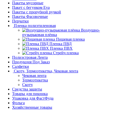
Пакеты мусорные
Пакет с бегунком Eva
Пакеты с прорубной ручкой
Пакеты Фасовочные
Перчатки
Пленка полиэтиленовая
Воздушно-
пузырьковая плёнка
Пищевая пленка
Пленка ПВД
Пленка ПВХ
Стрейч пленка
Полиэстровая Лента
Продукция Под Заказ
Салфетки
Скотч, Термоэтикетка, Чековая лента
Чековая лента
Термоэтикетка
Скотч
Средства защиты
Товары для пикника
Упаковка для ФастФуда
Фольга
Хозяйственные товары