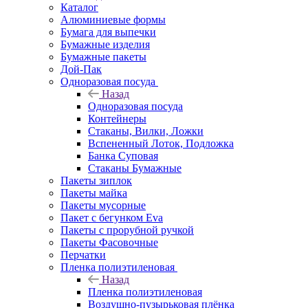
Каталог
Алюминиевые формы
Бумага для выпечки
Бумажные изделия
Бумажные пакеты
Дой-Пак
Одноразовая посуда
Назад
Одноразовая посуда
Контейнеры
Стаканы, Вилки, Ложки
Вспененный Лоток, Подложка
Банка Суповая
Стаканы Бумажные
Пакеты зиплок
Пакеты майка
Пакеты мусорные
Пакет с бегунком Eva
Пакеты с прорубной ручкой
Пакеты Фасовочные
Перчатки
Пленка полиэтиленовая
Назад
Пленка полиэтиленовая
Воздушно-пузырьковая плёнка