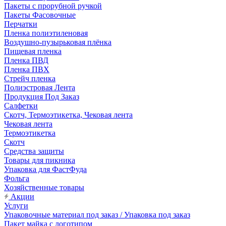
Пакеты с прорубной ручкой
Пакеты Фасовочные
Перчатки
Пленка полиэтиленовая
Воздушно-пузырьковая плёнка
Пищевая пленка
Пленка ПВД
Пленка ПВХ
Стрейч пленка
Полиэстровая Лента
Продукция Под Заказ
Салфетки
Скотч, Термоэтикетка, Чековая лента
Чековая лента
Термоэтикетка
Скотч
Средства защиты
Товары для пикника
Упаковка для ФастФуда
Фольга
Хозяйственные товары
Акции
Услуги
Упаковочные материал под заказ / Упаковка под заказ
Пакет майка с логотипом