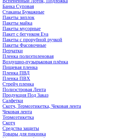
Вспененный Лоток, Подложка
Банка Суповая
Стаканы Бумажные
Пакеты зиплок
Пакеты майка
Пакеты мусорные
Пакет с бегунком Eva
Пакеты с прорубной ручкой
Пакеты Фасовочные
Перчатки
Пленка полиэтиленовая
Воздушно-пузырьковая плёнка
Пищевая пленка
Пленка ПВД
Пленка ПВХ
Стрейч пленка
Полиэстровая Лента
Продукция Под Заказ
Салфетки
Скотч, Термоэтикетка, Чековая лента
Чековая лента
Термоэтикетка
Скотч
Средства защиты
Товары для пикника