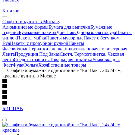
—
Каталог
—
Салфетки купить в Москве
Алюминиевые формы
Бумага для выпечки
Бумажные
изделия
Бумажные пакеты
Дой-Пак
Одноразовая посуда
Пакеты
зиплок
Пакеты майка
Пакеты мусорные
Пакет с бегунком
Eva
Пакеты с прорубной ручкой
Пакеты
Фасовочные
Перчатки
Пленка полиэтиленовая
Полиэстровая
Лента
Продукция Под Заказ
Скотч, Термоэтикетка, Чековая
лента
Средства защиты
Товары для пикника
Упаковка для
ФастФуда
Фольга
Хозяйственные товары
—
Салфетки бумажные однослойные "БигПак", 24х24 см,
красные купить в Москве
БИГ ПАК