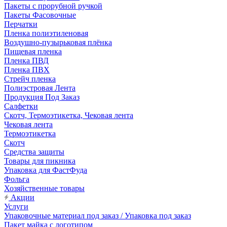
Пакеты с прорубной ручкой
Пакеты Фасовочные
Перчатки
Пленка полиэтиленовая
Воздушно-пузырьковая плёнка
Пищевая пленка
Пленка ПВД
Пленка ПВХ
Стрейч пленка
Полиэстровая Лента
Продукция Под Заказ
Салфетки
Скотч, Термоэтикетка, Чековая лента
Чековая лента
Термоэтикетка
Скотч
Средства защиты
Товары для пикника
Упаковка для ФастФуда
Фольга
Хозяйственные товары
Акции
Услуги
Упаковочные материал под заказ / Упаковка под заказ
Пакет майка с логотипом