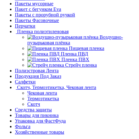
Пакеты мусорные
Пакет с бегунком Eva
Пакеты с прорубной ручкой
Пакеты Фасовочные
Перчатки
Пленка полиэтиленовая
Воздушно-
пузырьковая плёнка
Пищевая пленка
Пленка ПВД
Пленка ПВХ
Стрейч пленка
Полиэстровая Лента
Продукция Под Заказ
Салфетки
Скотч, Термоэтикетка, Чековая лента
Чековая лента
Термоэтикетка
Скотч
Средства защиты
Товары для пикника
Упаковка для ФастФуда
Фольга
Хозяйственные товары