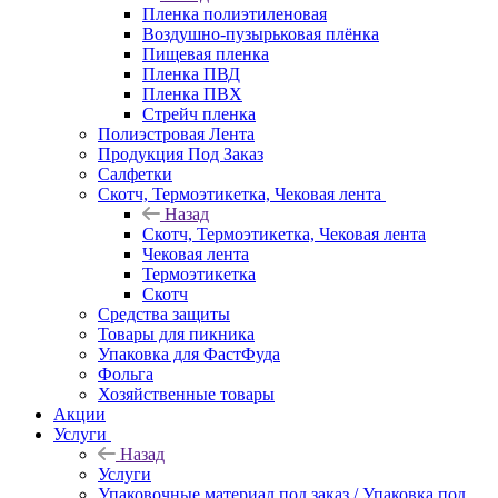
Пленка полиэтиленовая
Воздушно-пузырьковая плёнка
Пищевая пленка
Пленка ПВД
Пленка ПВХ
Стрейч пленка
Полиэстровая Лента
Продукция Под Заказ
Салфетки
Скотч, Термоэтикетка, Чековая лента
Назад
Скотч, Термоэтикетка, Чековая лента
Чековая лента
Термоэтикетка
Скотч
Средства защиты
Товары для пикника
Упаковка для ФастФуда
Фольга
Хозяйственные товары
Акции
Услуги
Назад
Услуги
Упаковочные материал под заказ / Упаковка под