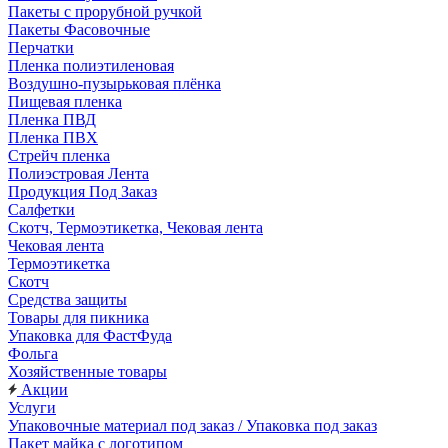
Пакеты с прорубной ручкой
Пакеты Фасовочные
Перчатки
Пленка полиэтиленовая
Воздушно-пузырьковая плёнка
Пищевая пленка
Пленка ПВД
Пленка ПВХ
Стрейч пленка
Полиэстровая Лента
Продукция Под Заказ
Салфетки
Скотч, Термоэтикетка, Чековая лента
Чековая лента
Термоэтикетка
Скотч
Средства защиты
Товары для пикника
Упаковка для ФастФуда
Фольга
Хозяйственные товары
Акции
Услуги
Упаковочные материал под заказ / Упаковка под заказ
Пакет майка с логотипом